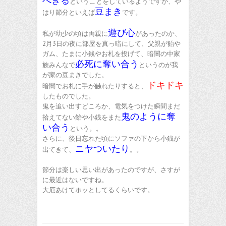
べきる
ということをしているようですが、や
豆まき
はり節分といえば
です。
遊び心
私が幼少の頃は両親に
があったのか、
2月3日の夜に部屋を真っ暗にして、父親が飴や
ガム、たまに小銭やお札を投げて、暗闇の中家
必死に奪い合う
族みんなで
というのが我
が家の豆まきでした。
ドキドキ
暗闇でお札に手が触れたりすると、
したものでした。
鬼を追い出すどころか、電気をつけた瞬間まだ
鬼のように奪
拾えてない飴や小銭をまた
い合う
という。。
さらに、後日忘れた頃にソファの下から小銭が
ニヤついたり
出てきて、
。。
節分は楽しい思い出があったのですが、さすが
に最近はないですね。
大厄あけてホッとしてるくらいです。