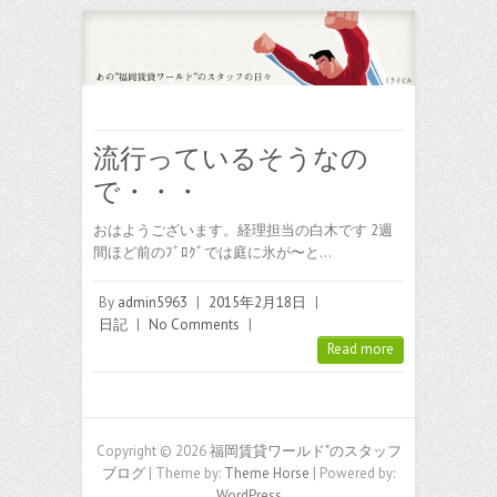
流行っているそうなの
で・・・
おはようございます。経理担当の白木です 2週
間ほど前のﾌﾞﾛｸﾞでは庭に氷が〜と…
By
admin5963
|
2015年2月18日
|
日記
|
No Comments
|
Read more
Copyright © 2026
福岡賃貸ワールド"のスタッフ
ブログ
| Theme by:
Theme Horse
| Powered by:
WordPress