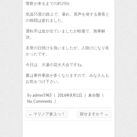
警察が来るまでの約20分
気温35度の路上で、暴れ、罵声を発する乗客と
の格闘は疲れました。
運転手は血が出ていましたが軽傷で、無事解
決。
名誉の日焼けを負いましたが、人助けになり良
かったです。
今日は、大濠の花火大会ですね。
夏は事件事故が多くなりますので、みなさんも
お気をつけ下さい。
By
admin5963
|
2016年8月1日
|
未分類
|
No Comments
|
←
マリノア参上っ！
探せますか？
→