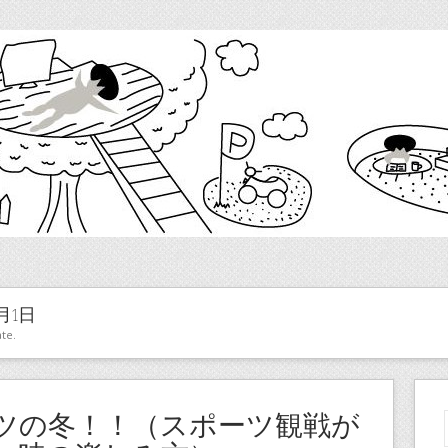
月1日
te.
ツの冬！！（スポーツ観戦が