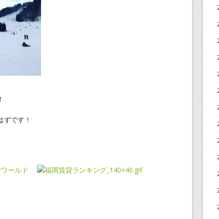
！
はずです！