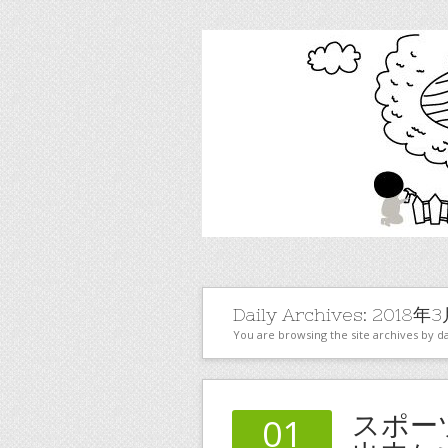
Daily Archives:
2018年3
You are browsing the site archives by da
スポー
01