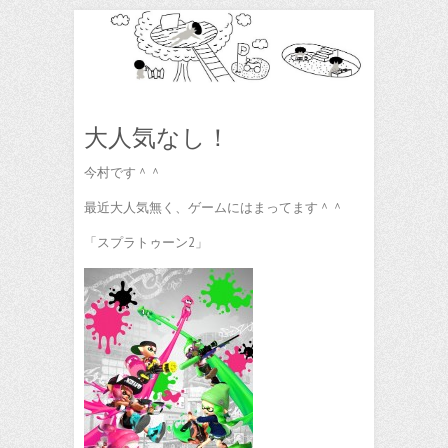
大人気なし！
今村です＾＾
最近大人気無く、ゲームにはまってます＾＾
「スプラトゥーン2」