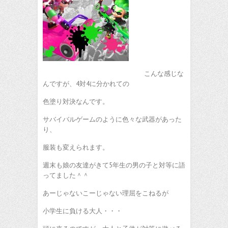
こんな感じな
んですが、4対4に分かれての
色塗り対決なんです。
サバイバルゲームのように色々な武器があった
り、
服装も変えられます。
週末も娘の友達がきて5年生の男の子と対等に語
ってました＾＾
あーじゃないこーじゃない理屈をこねるが
小学生に負ける大人・・・