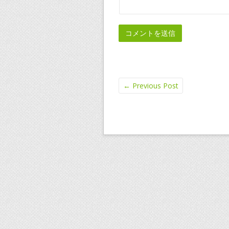
←
Previous Post