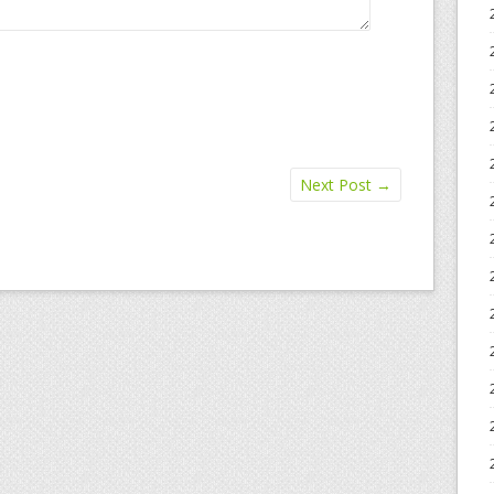
Next Post
→