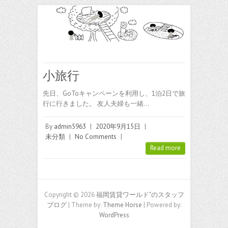
小旅行
先日、GoToキャンペーンを利用し、1泊2日で旅
行に行きました。 友人夫婦も一緒…
By
admin5963
|
2020年9月15日
|
未分類
|
No Comments
|
Read more
Copyright © 2026
福岡賃貸ワールド"のスタッフ
ブログ
| Theme by:
Theme Horse
| Powered by:
WordPress