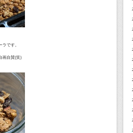
ーラです。
画自賛(笑)