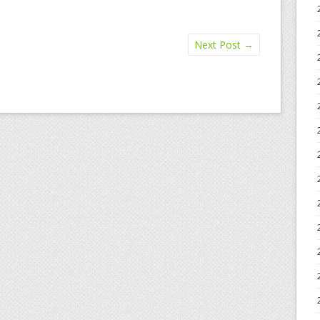
Next Post
→