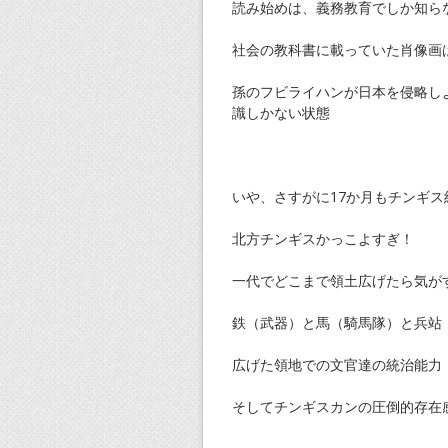
読み始めは、義務教育でしか知ら
社会の教科書に載っていた肖像画
孫のフビライハンが日本を侵略し
識しかない状態
いや、さすがに17か月もチンギス
北方チンギスかっこよすぎ！
一代でどこまで領土広げたら気が
鉄（武器）と馬（騎馬隊）と兵站
広げた領地での文官達の統治能力
そしてチンギスカンの圧倒的存在