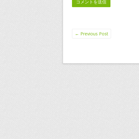
←
Previous Post