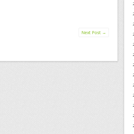
Next Post
→