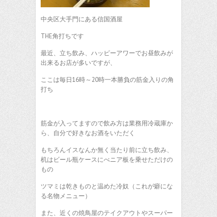
中央区大手門にある信国酒屋
THE角打ちです
最近、立ち飲み、ハッピーアワーでお昼飲みが
出来るお店が多いですが、
ここは毎日16時～20時一本勝負の筋金入りの角
打ち
筋金が入ってますので飲み方は業務用冷蔵庫か
ら、自分で好きなお酒をいただく
もちろんイスなんか無く当たり前に立ち飲み、
机はビール瓶ケースにべニア板を乗せただけの
もの
ツマミは乾きものと温めた冷奴（これが癖にな
る名物メニュー）
また、近くの焼鳥屋のテイクアウトやスーパー