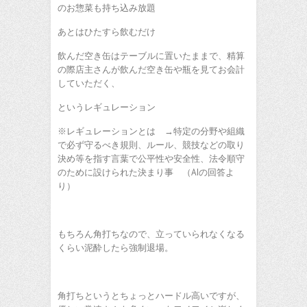
のお惣菜も持ち込み放題
あとはひたすら飲むだけ
飲んだ空き缶はテーブルに置いたままで、精算
の際店主さんが飲んだ空き缶や瓶を見てお会計
していただく、
というレギュレーション
※レギュレーションとは →特定の分野や組織
で必ず守るべき規則、ルール、競技などの取り
決め等を指す言葉で公平性や安全性、法令順守
のために設けられた決まり事 （AIの回答よ
り）
もちろん角打ちなので、立っていられなくなる
くらい泥酔したら強制退場。
角打ちというとちょっとハードル高いですが、