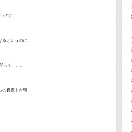
ないのに
なるというのに
時間って。。。
らの真夜中か朝