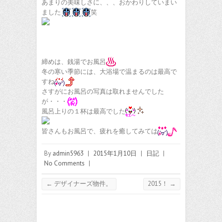
あまりの美味しさに、、、おかわりしていまい
ました
笑
締めは、銭湯でお風呂
冬の寒い季節には、大浴場で温まるのは最高で
すね
さすがにお風呂の写真は取れませんでした
が・・・
風呂上りの１杯は最高でした
皆さんもお風呂で、疲れを癒してみては
By
admin5963
|
2015年1月10日
|
日記
|
No Comments
|
←
デザイナーズ物件。
2015！
→