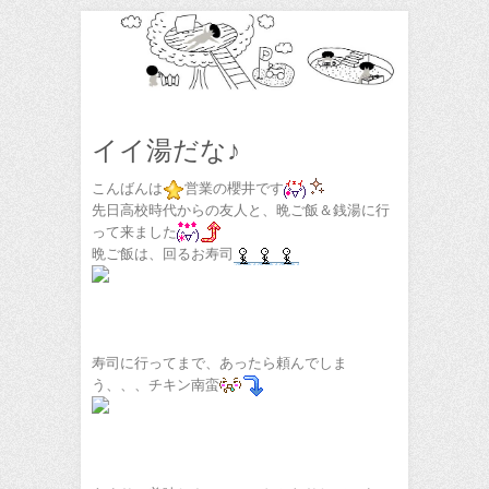
イイ湯だな♪
こんばんは
営業の櫻井です
先日高校時代からの友人と、晩ご飯＆銭湯に行
って来ました
晩ご飯は、回るお寿司
寿司に行ってまで、あったら頼んでしま
う、、、チキン南蛮