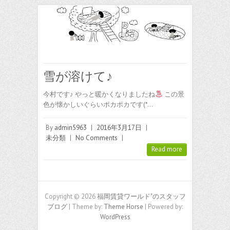
雪が溶けて♪
今村です♪ やっと暖かくなりましたね
この景
色が懐かしいぐらいポカポカです(*…
By
admin5963
|
2016年3月17日
|
未分類
|
No Comments
|
Read more
Copyright © 2026
福岡賃貸ワールド"のスタッフ
ブログ
| Theme by:
Theme Horse
| Powered by:
WordPress