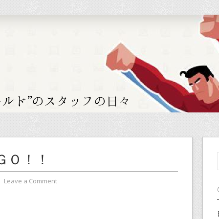
ＧＯ！！
⋅
Leave a Comment