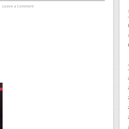
⋅
Leave a Comment
、