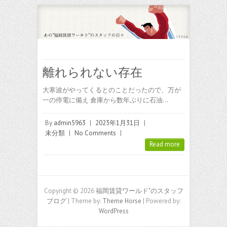
離れられない存在
大寒波がやってくるとのことだったので、万が
一の停電に備え 倉庫から数年ぶりに石油…
By
admin5963
|
2023年1月31日
|
未分類
|
No Comments
|
Read more
Copyright © 2026
福岡賃貸ワールド"のスタッフ
ブログ
| Theme by:
Theme Horse
| Powered by:
WordPress