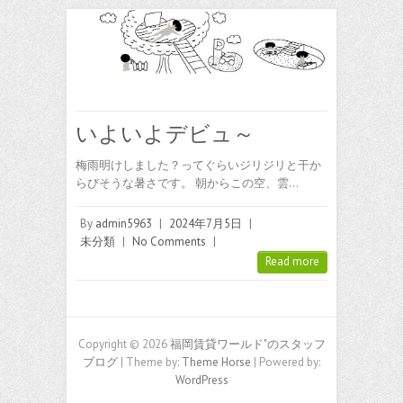
いよいよデビュ～
梅雨明けしました？ってぐらいジリジリと干か
らびそうな暑さです。 朝からこの空、雲…
By
admin5963
|
2024年7月5日
|
未分類
|
No Comments
|
Read more
Copyright © 2026
福岡賃貸ワールド"のスタッフ
ブログ
| Theme by:
Theme Horse
| Powered by:
WordPress