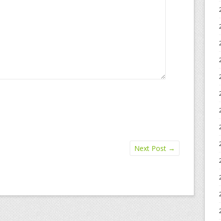
Next Post
→