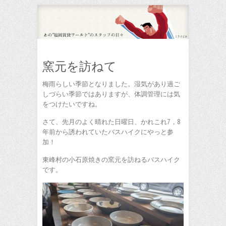
窯元を訪ねて
梅雨らしい季節となりました。湿気があり過ご
しづらい季節ではありますが、体調管理には気
をつけたいですね。
さて、先月のよく晴れた日曜日、かれこれ7，8
年前から誘われていたバスハイクにやっと参
加！
東峰村の小石原焼きの窯元を訪ねるバスハイク
です。