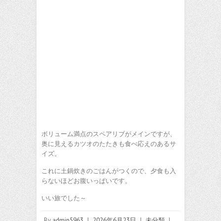
ボリューム満点のスペアリブがメインですが、
奥に見えるカツオのたたきも食べ応えのあるサ
イズ。
これに土鍋炊きのごはんがつくので、夕食も入
らないほどお腹いっぱいです。
いい旅でした～
By
admin5963
|
2026年6月23日
|
未分類
|