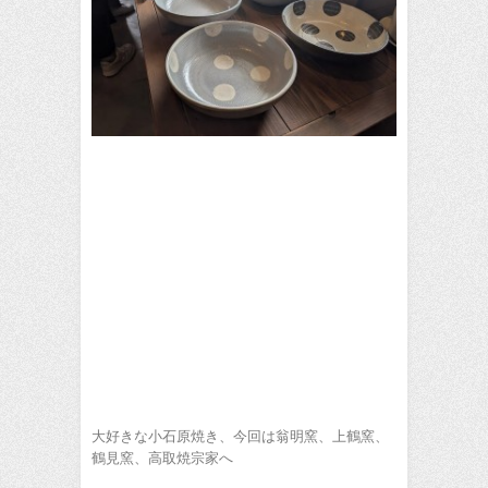
大好きな小石原焼き、今回は翁明窯、上鶴窯、
鶴見窯、高取焼宗家へ