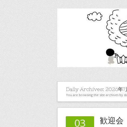
Daily Archives:
2026年
You are browsing the site archives by da
歓迎会
03