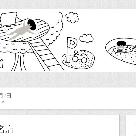
月7日
te.
名店