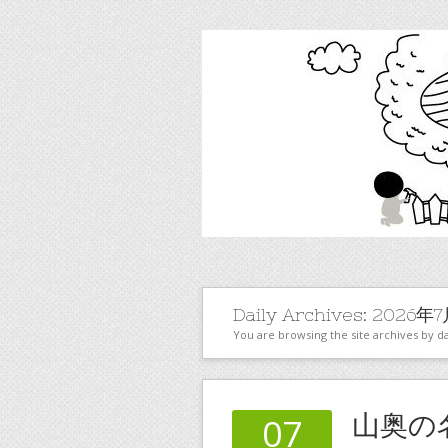
Daily Archives:
2026年7
You are browsing the site archives by da
山奥の
07