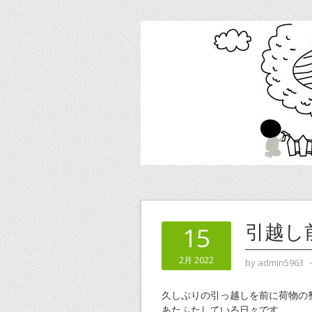
引越し
15
2月 2022
by
admin5963
久しぶりの引っ越しを前に荷物の
あたふたしている日々です。