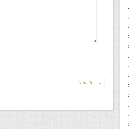
Next Post
→