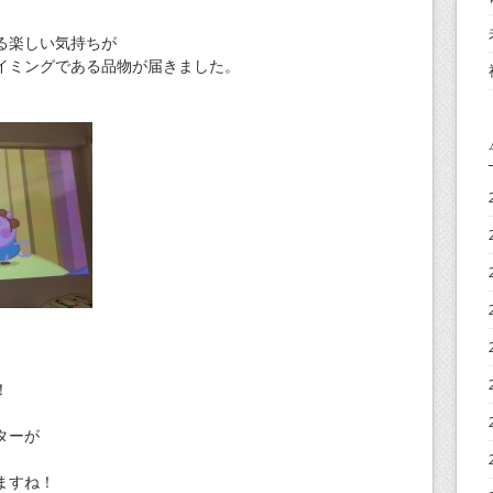
る楽しい気持ちが
イミングである品物が届きました。
！
ターが
ますね！