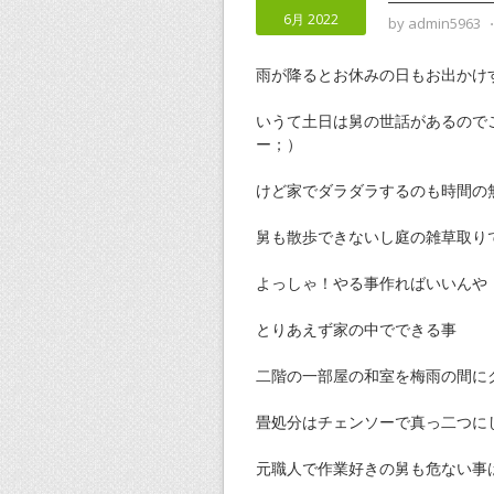
6月 2022
by
admin5963
雨が降るとお休みの日もお出かけ
いうて土日は舅の世話があるので
ー；）
けど家でダラダラするのも時間の
舅も散歩できないし庭の雑草取り
よっしゃ！やる事作ればいいんや
とりあえず家の中でできる事
二階の一部屋の和室を梅雨の間に
畳処分はチェンソーで真っ二つに
元職人で作業好きの舅も危ない事は