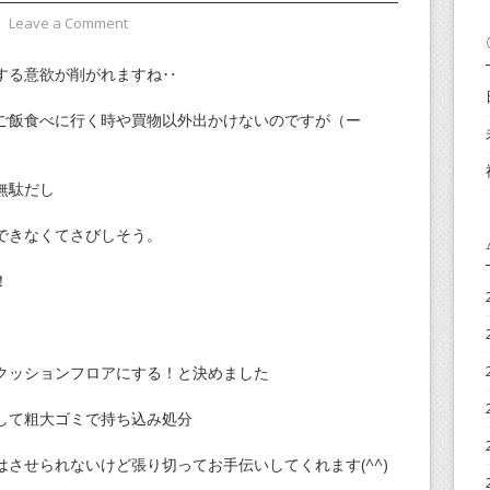
⋅
Leave a Comment
する意欲が削がれますね‥
ご飯食べに行く時や買物以外出かけないのですが（ー
無駄だし
できなくてさびしそう。
！
クッションフロアにする！と決めました
して粗大ゴミで持ち込み処分
させられないけど張り切ってお手伝いしてくれます(^^)